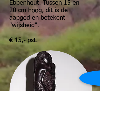
Ebbenhout. Tussen 15 en
20 cm hoog, dit is de
aapgod en betekent
"wijsheid".
€ 15,- pst.