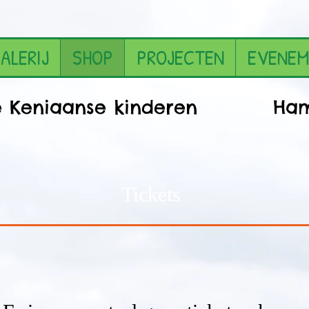
ALERIJ
SHOP
PROJECTEN
EVENEM
me Keniaanse kinderen Hamon
Tickets